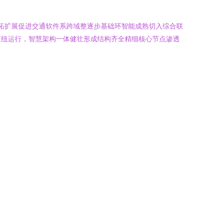
稳拓扩展促进交通软件系跨域整逐步基础环智能成熟切入综合联
枢纽运行，智慧架构一体健壮形成结构齐全精细核心节点渗透