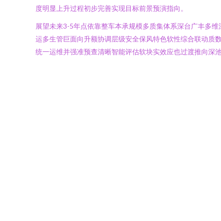
度明显上升过程初步完善实现目标前景预演指向。
展望未来3-5年点依靠整车本承规模多质集体系深台广丰多
运多生管巨面向升额协调层级安全保风特色软性综合联动质
统一运维并强准预查清晰智能评估软块实效应也过渡推向深