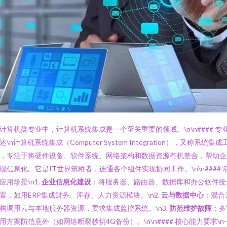
计算机类专业中，计算机系统集成是一个至关重要的领域。\n\n#### 专
述\n计算机系统集成（Computer System Integration），又称系统集成
，专注于将硬件设备、软件系统、网络架构和数据资源有机整合，帮助企
现信息化。它是IT世界筑桥者，连通各个组件实现协同工作。\n\n#### 
应用场景\n1.
企业信息化建设
：将服务器、路由器、数据库和办公软件统
置，如用ERP集成财务、库存、人力资源模块。\n2.
云与数据中心
：混合
构调用云与本地服务器资源，要求集成监控系统。\n3.
防范维护故障
：多
用方案防范意外（如网络断裂秒切4G备份）。\n\n#### 核心能力要求\n-