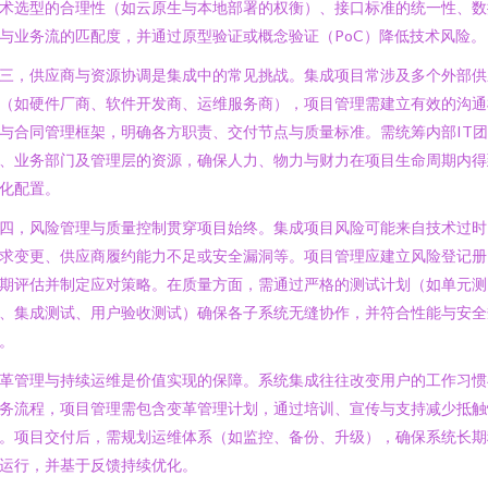
术选型的合理性（如云原生与本地部署的权衡）、接口标准的统一性、数
与业务流的匹配度，并通过原型验证或概念验证（PoC）降低技术风险。
三，供应商与资源协调是集成中的常见挑战。集成项目常涉及多个外部供
（如硬件厂商、软件开发商、运维服务商），项目管理需建立有效的沟通
与合同管理框架，明确各方职责、交付节点与质量标准。需统筹内部IT团
、业务部门及管理层的资源，确保人力、物力与财力在项目生命周期内得
化配置。
四，风险管理与质量控制贯穿项目始终。集成项目风险可能来自技术过时
求变更、供应商履约能力不足或安全漏洞等。项目管理应建立风险登记册
期评估并制定应对策略。在质量方面，需通过严格的测试计划（如单元测
、集成测试、用户验收测试）确保各子系统无缝协作，并符合性能与安全
。
革管理与持续运维是价值实现的保障。系统集成往往改变用户的工作习惯
务流程，项目管理需包含变革管理计划，通过培训、宣传与支持减少抵触
。项目交付后，需规划运维体系（如监控、备份、升级），确保系统长期
运行，并基于反馈持续优化。