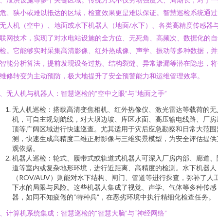
危、狭小或难以抵达的区域，检查效果更是难以保证。智慧巡检系统通过
无人机（空中）、地面或水下机器人（地面/水下）、各类高精度传感器
联网技术，实现了对水电站设施的全方位、无死角、高频次、数据化的自
检。它能够实时采集高清影像、红外热成像、声学、振动等多种数据，并
智能分析算法，提前发现设备过热、结构裂缝、异常渗漏等潜在隐患，将
维修转变为主动预防，极大地提升了安全预警能力和运维管理效率。
、无人机与机器人：智慧巡检的“空中之眼”与“地面之手”
无人机巡检：搭载高清变焦相机、红外热像仪、激光雷达等载荷的无
机，可自主规划航线，对大坝边坡、库区水面、高压输电线路、厂房
顶等广阔区域进行快速巡查。尤其适用于灾后应急勘察和日常大范围
测，快速生成高精度二维正射影像与三维实景模型，为安全评估提供
观依据。
机器人巡检：轮式、履带式或轨道式机器人可深入厂房内部、廊道、
道等室内或复杂地形环境，进行近距离、高精度的检测。水下机器人
（ROV/AUV）则能对水下结构、闸门、管道等进行探查，弥补了人
下水的局限与风险。这些机器人集成了视觉、声学、气体等多种传感
器，如同不知疲倦的“特种兵”，在恶劣环境中执行精细化检查任务。
、计算机系统集成：智慧巡检的“智慧大脑”与“神经网络”