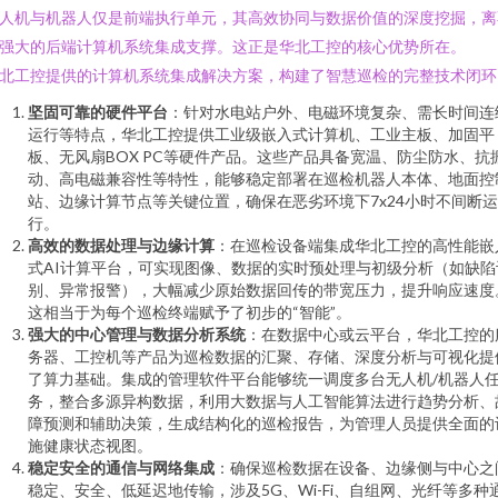
人机与机器人仅是前端执行单元，其高效协同与数据价值的深度挖掘，离
强大的后端计算机系统集成支撑。这正是华北工控的核心优势所在。
北工控提供的计算机系统集成解决方案，构建了智慧巡检的完整技术闭环
坚固可靠的硬件平台
：针对水电站户外、电磁环境复杂、需长时间连
运行等特点，华北工控提供工业级嵌入式计算机、工业主板、加固平
板、无风扇BOX PC等硬件产品。这些产品具备宽温、防尘防水、抗
动、高电磁兼容性等特性，能够稳定部署在巡检机器人本体、地面控
站、边缘计算节点等关键位置，确保在恶劣环境下7x24小时不间断运
行。
高效的数据处理与边缘计算
：在巡检设备端集成华北工控的高性能嵌
式AI计算平台，可实现图像、数据的实时预处理与初级分析（如缺陷
别、异常报警），大幅减少原始数据回传的带宽压力，提升响应速度
这相当于为每个巡检终端赋予了初步的“智能”。
强大的中心管理与数据分析系统
：在数据中心或云平台，华北工控的
务器、工控机等产品为巡检数据的汇聚、存储、深度分析与可视化提
了算力基础。集成的管理软件平台能够统一调度多台无人机/机器人
务，整合多源异构数据，利用大数据与人工智能算法进行趋势分析、
障预测和辅助决策，生成结构化的巡检报告，为管理人员提供全面的
施健康状态视图。
稳定安全的通信与网络集成
：确保巡检数据在设备、边缘侧与中心之
稳定、安全、低延迟地传输，涉及5G、Wi-Fi、自组网、光纤等多种